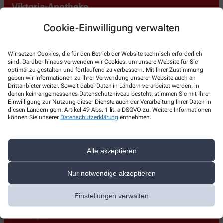
Viktoria-Apotheke
Grille 1a
,
32423
Minden
Cookie-Einwilligung verwalten
+49-57130251
+49-57137126
Wir setzen Cookies, die für den Betrieb der Website technisch erforderlich
sind. Darüber hinaus verwenden wir Cookies, um unsere Website für Sie
bestellung@viktoria-apotheke-minden.de
optimal zu gestalten und fortlaufend zu verbessern. Mit Ihrer Zustimmung
geben wir Informationen zu Ihrer Verwendung unserer Website auch an
Drittanbieter weiter. Soweit dabei Daten in Ländern verarbeitet werden, in
denen kein angemessenes Datenschutzniveau besteht, stimmen Sie mit Ihrer
Einwilligung zur Nutzung dieser Dienste auch der Verarbeitung Ihrer Daten in
diesen Ländern gem. Artikel 49 Abs. 1 lit. a DSGVO zu. Weitere Informationen
können Sie unserer
Datenschutzerklärung
entnehmen.
Über uns
Unser Team
Alle akzeptieren
Leistungen
Gesundheitschecks
Nur notwendige akzeptieren
Ihre Hausapotheke
Kundenkarte
Einstellungen verwalten
Botendienst
Stellenangebote